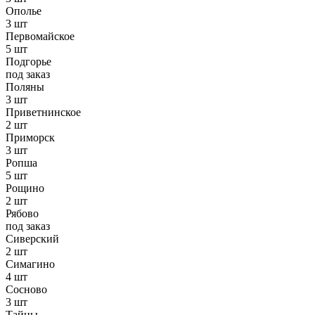
Ополье
3 шт
Первомайское
5 шт
Подгорье
под заказ
Поляны
3 шт
Приветнинское
2 шт
Приморск
3 шт
Ропша
5 шт
Рощино
2 шт
Рябово
под заказ
Сиверский
2 шт
Симагино
4 шт
Сосново
3 шт
Тайцы