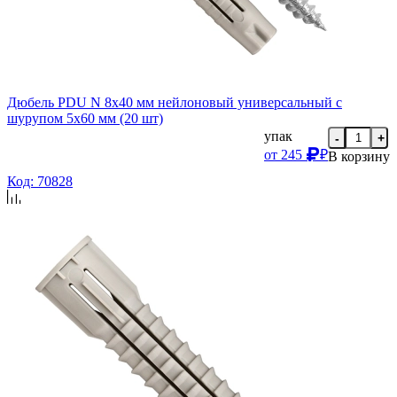
Дюбель PDU N 8х40 мм нейлоновый универсальный с
шурупом 5х60 мм (20 шт)
упак
-
+
от
245
₽
В корзину
Код: 70828