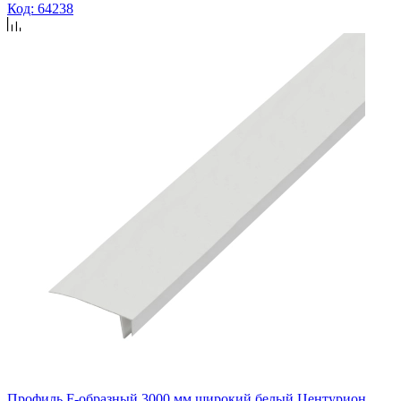
Код: 64238
Профиль F-образный 3000 мм широкий белый Центурион