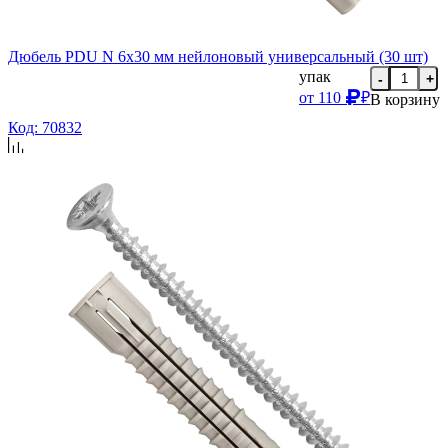
Дюбель PDU N 6х30 мм нейлоновый универсальный (30 шт)
упак
-
+
от
110
₽
В корзину
Код: 70832