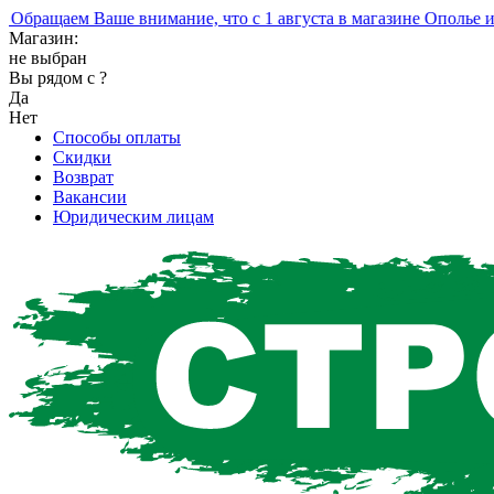
ращаем Ваше внимание, что с 1 августа в магазине Ополье изм
Магазин:
не выбран
Вы рядом с
?
Да
Нет
Способы оплаты
Скидки
Возврат
Вакансии
Юридическим лицам