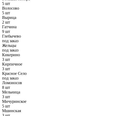
5 шт
Волосово
5 шт
Вырица
2 шт
Гатчина
9 шт
Глебычево
под заказ
Жельцы
под заказ
Кикерино
3 шт
Кирпичное
3 шт
Красное Село
под заказ
Ломоносов
8 шт
Мельница
3 шт
Мичуринское
5 шт
Мшинская
3 шт