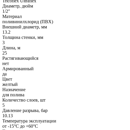
Tricoflex Ultraflex
Диаметр, дюйм
1/2"
Материал
поливинилхлорид (ПВХ)
Внешний диаметр, мм
13.2
Толщина стенки, мм
3
Длина, м
25
Растягивающийся
нет
Армированный
да
Цвет
желтый
Назначение
для полива
Количество слоев, шт
5
Давление разрыва, бар
10.13
Температура эксплуатации
от -15°C до +60°C