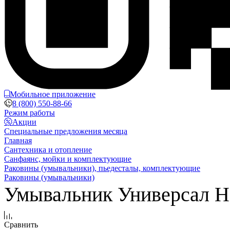
Мобильное приложение
8 (800) 550-88-66
Режим работы
Акции
Специальные предложения месяца
Главная
Сантехника и отопление
Санфаянс, мойки и комплектующие
Раковины (умывальники), пьедесталы, комплектующие
Раковины (умывальники)
Умывальник Универсал Н
Сравнить