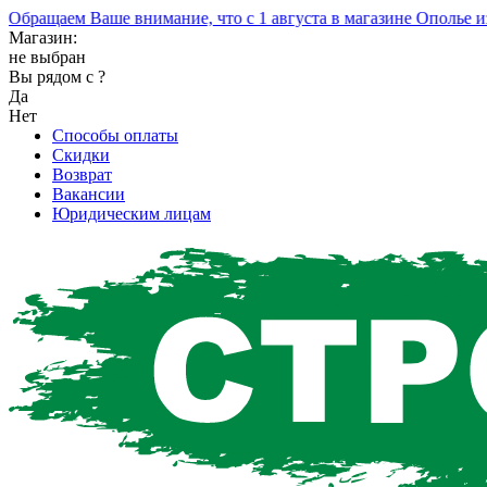
ращаем Ваше внимание, что с 1 августа в магазине Ополье изме
Магазин:
не выбран
Вы рядом с
?
Да
Нет
Способы оплаты
Скидки
Возврат
Вакансии
Юридическим лицам