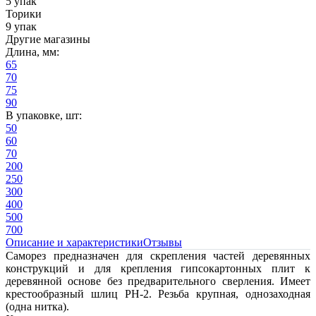
5 упак
Торики
9 упак
Другие магазины
Длина, мм:
65
70
75
90
В упаковке, шт:
50
60
70
200
250
300
400
500
700
Описание и характеристики
Отзывы
Саморез предназначен для скрепления частей деревянных
конструкций и для крепления гипсокартонных плит к
деревянной основе без предварительного сверления. Имеет
крестообразный шлиц PH-2. Резьба крупная, однозаходная
(одна нитка).