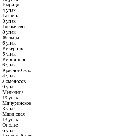
Вырица
4 упак
Гатчина
8 упак
Глебычево
8 упак
Жельцы
6 упак
Кикерино
5 упак
Кирпичное
6 упак
Красное Село
4 упак
Ломоносов
9 упак
Мельница
19 упак
Мичуринское
3 упак
Мшинская
13 упак
Ополье
6 упак
Первомайское