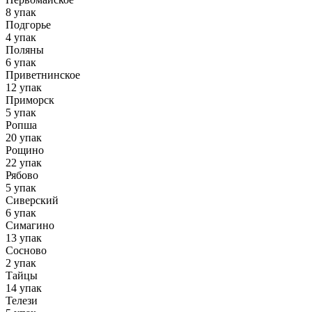
8 упак
Подгорье
4 упак
Поляны
6 упак
Приветнинское
12 упак
Приморск
5 упак
Ропша
20 упак
Рощино
22 упак
Рябово
5 упак
Сиверский
6 упак
Симагино
13 упак
Сосново
2 упак
Тайцы
14 упак
Телези