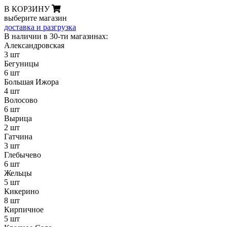
В КОРЗИНУ
выберите магазин
доставка и разгрузка
В наличии в 30-ти магазинах:
Александровская
3 шт
Бегуницы
6 шт
Большая Ижора
4 шт
Волосово
6 шт
Вырица
2 шт
Гатчина
3 шт
Глебычево
6 шт
Жельцы
5 шт
Кикерино
8 шт
Кирпичное
5 шт