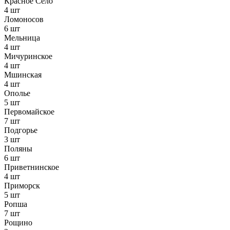
Красное Село
4 шт
Ломоносов
6 шт
Мельница
4 шт
Мичуринское
4 шт
Мшинская
4 шт
Ополье
5 шт
Первомайское
7 шт
Подгорье
3 шт
Поляны
6 шт
Приветнинское
4 шт
Приморск
5 шт
Ропша
7 шт
Рощино