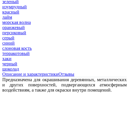
зеленый
изумрудный
красный
лайм
морская волна
оранжевый
персиковый
серый
синий
слоновая кость
терракотовый
хаки
черный
шоколад
Описание и характеристики
Отзывы
Предназначена для окрашивания деревянных, металлических
и других поверхностей, подвергающихся атмосферным
воздействиям, а также для окраски внутри помещений.