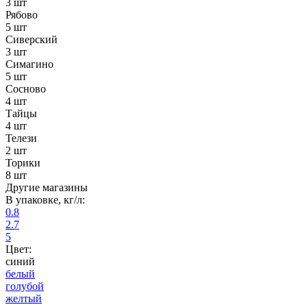
3 шт
Рябово
5 шт
Сиверский
3 шт
Симагино
5 шт
Сосново
4 шт
Тайцы
4 шт
Телези
2 шт
Торики
8 шт
Другие магазины
В упаковке, кг/л:
0.8
2.7
5
Цвет:
синий
белый
голубой
желтый