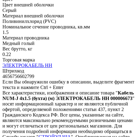
Цвет внешней оболочки
Серый
Материал внешней оболочки
Поливинилхлорид (PVC)
Номинальное сечение проводника, кв.мм
1.5
Материал проводника
Медный голый
Вес брутто, кг
0.22
Торговая марка
ЭЛЕКТРОКАБЕЛЬ НН
Штрихкод
4656756602799
Если Вы обнаружили ошибку в описании, выделите фрагмент
текста и нажмите Ctrl + Enter
Все характеристики, изображения и описание товара "
Кабель
NUM-J 4х1.5 (бухта) (м) ЭЛЕКТРОКАБЕЛЬ НН 000006673
"
носят информационный характер и не являются публичной
офертой, определяемой положениями статьи 437, пункт 2
Гражданского Кодекса РФ. Все цены, указанные на сайте,
являются максимально рекомендуемыми розничными ценами
и могут отличаться от цен региональных магазинов. Для
получения подробной информации необходимо обращаться в
Службу заказов "
СТРОЙУДАЧА
". Опубликованная на сайте