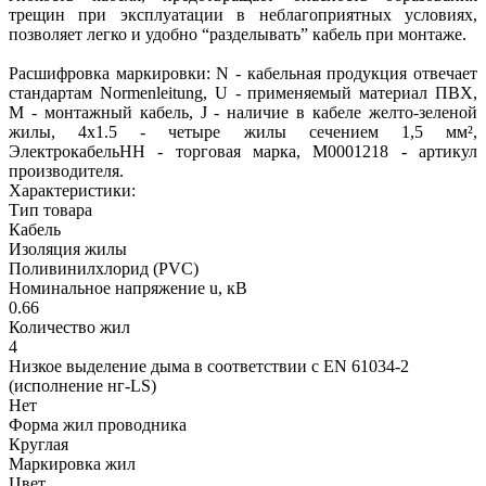
трещин при эксплуатации в неблагоприятных условиях,
позволяет легко и удобно “разделывать” кабель при монтаже.
Расшифровка маркировки: N - кабельная продукция отвечает
стандартам Normenleitung, U - применяемый материал ПВХ,
M - монтажный кабель, J - наличие в кабеле желто-зеленой
жилы, 4х1.5 - четыре жилы сечением 1,5 мм²,
ЭлектрокабельНН - торговая марка, М0001218 - артикул
производителя.
Характеристики:
Тип товара
Кабель
Изоляция жилы
Поливинилхлорид (PVC)
Номинальное напряжение u, кВ
0.66
Количество жил
4
Низкое выделение дыма в соответствии с EN 61034-2
(исполнение нг-LS)
Нет
Форма жил проводника
Круглая
Маркировка жил
Цвет