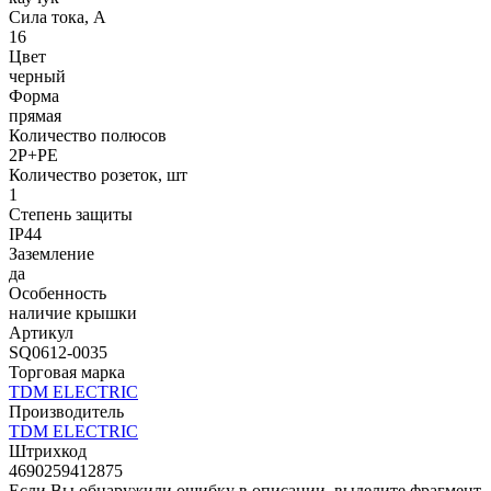
Сила тока, А
16
Цвет
черный
Форма
прямая
Количество полюсов
2Р+РЕ
Количество розеток, шт
1
Степень защиты
IP44
Заземление
да
Особенность
наличие крышки
Артикул
SQ0612-0035
Торговая марка
TDM ЕLECTRIC
Производитель
TDM ЕLECTRIC
Штрихкод
4690259412875
Если Вы обнаружили ошибку в описании, выделите фрагмент