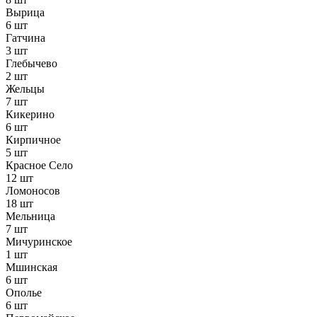
Вырица
6 шт
Гатчина
3 шт
Глебычево
2 шт
Жельцы
7 шт
Кикерино
6 шт
Кирпичное
5 шт
Красное Село
12 шт
Ломоносов
18 шт
Мельница
7 шт
Мичуринское
1 шт
Мшинская
6 шт
Ополье
6 шт