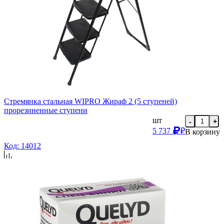
Стремянка стальная WIPRO Жираф 2 (5 ступеней)
прорезиненные ступени
шт
-
+
5 737
₽
В корзину
Код: 14012