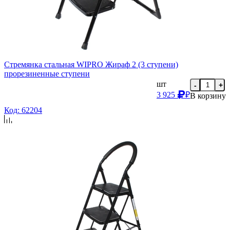
Стремянка стальная WIPRO Жираф 2 (3 ступени)
прорезиненные ступени
шт
-
+
3 925
₽
В корзину
Код: 62204