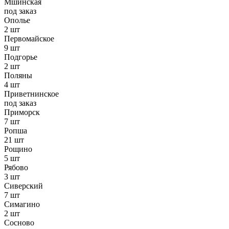
Мшинская
под заказ
Ополье
2 шт
Первомайское
9 шт
Подгорье
2 шт
Поляны
4 шт
Приветнинское
под заказ
Приморск
7 шт
Ропша
21 шт
Рощино
5 шт
Рябово
3 шт
Сиверский
7 шт
Симагино
2 шт
Сосново