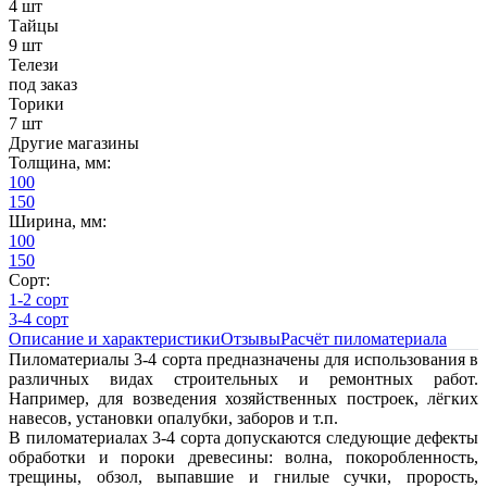
4 шт
Тайцы
9 шт
Телези
под заказ
Торики
7 шт
Другие магазины
Толщина, мм:
100
150
Ширина, мм:
100
150
Сорт:
1-2 сорт
3-4 сорт
Описание и характеристики
Отзывы
Расчёт пиломатериала
Пиломатериалы 3-4 сорта предназначены для использования в
различных видах строительных и ремонтных работ.
Например, для возведения хозяйственных построек, лёгких
навесов, установки опалубки, заборов и т.п.
В пиломатериалах 3-4 сорта допускаются следующие дефекты
обработки и пороки древесины: волна, покоробленность,
трещины, обзол, выпавшие и гнилые сучки, прорость,