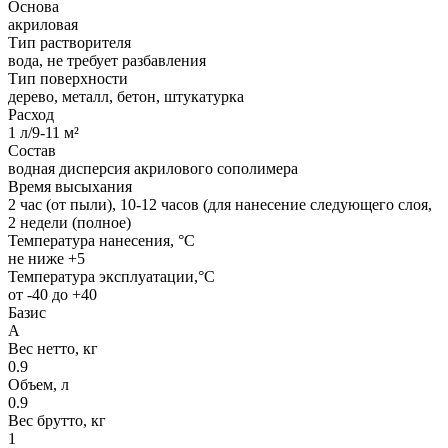
Основа
акриловая
Тип растворителя
вода, не требует разбавления
Тип поверхности
дерево, металл, бетон, штукатурка
Расход
1 л/9-11 м²
Состав
водная дисперсия акрилового сополимера
Время высыхания
2 час (от пыли), 10-12 часов (для нанесение следующего слоя,
2 недели (полное)
Температура нанесения, °C
не ниже +5
Температура эксплуатации,°С
от -40 до +40
Базис
A
Вес нетто, кг
0.9
Объем, л
0.9
Вес брутто, кг
1