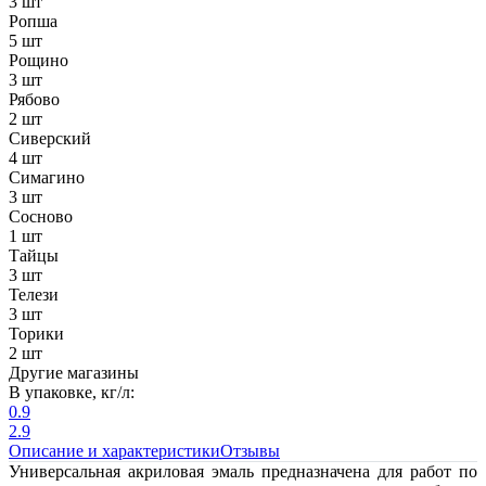
3 шт
Ропша
5 шт
Рощино
3 шт
Рябово
2 шт
Сиверский
4 шт
Симагино
3 шт
Сосново
1 шт
Тайцы
3 шт
Телези
3 шт
Торики
2 шт
Другие магазины
В упаковке, кг/л:
0.9
2.9
Описание и характеристики
Отзывы
Универсальная акриловая эмаль предназначена для работ по