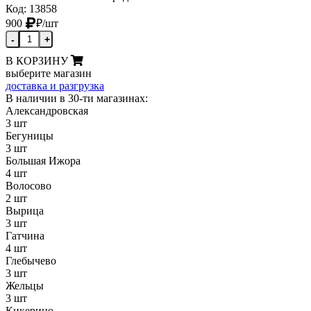
Код: 13858
900
₽
/шт
-
+
В КОРЗИНУ
выберите магазин
доставка и разгрузка
В наличии в 30-ти магазинах:
Александровская
3 шт
Бегуницы
3 шт
Большая Ижора
4 шт
Волосово
2 шт
Вырица
3 шт
Гатчина
4 шт
Глебычево
3 шт
Жельцы
3 шт
Кикерино