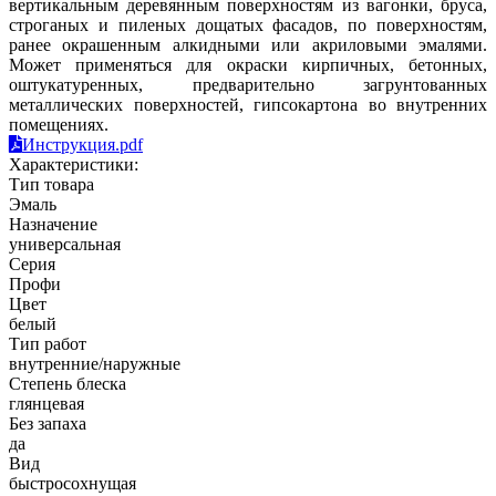
вертикальным деревянным поверхностям из вагонки, бруса,
строганых и пиленых дощатых фасадов, по поверхностям,
ранее окрашенным алкидными или акриловыми эмалями.
Может применяться для окраски кирпичных, бетонных,
оштукатуренных, предварительно загрунтованных
металлических поверхностей, гипсокартона во внутренних
помещениях.
Инструкция.pdf
Характеристики:
Тип товара
Эмаль
Назначение
универсальная
Серия
Профи
Цвет
белый
Тип работ
внутренние/наружные
Степень блеска
глянцевая
Без запаха
да
Вид
быстросохнущая