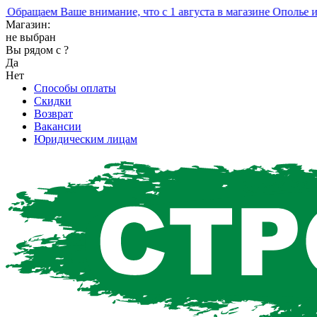
ращаем Ваше внимание, что с 1 августа в магазине Ополье изм
Магазин:
не выбран
Вы рядом с
?
Да
Нет
Способы оплаты
Скидки
Возврат
Вакансии
Юридическим лицам