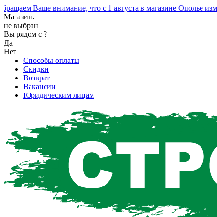
щаем Ваше внимание, что с 1 августа в магазине Ополье измен
Магазин:
не выбран
Вы рядом с
?
Да
Нет
Способы оплаты
Скидки
Возврат
Вакансии
Юридическим лицам