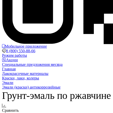
Мобильное приложение
8 (800) 550-88-66
Режим работы
Акции
Специальные предложения месяца
Главная
Лакокрасочные материалы
Краски, лаки, колеры
Эмали
Эмали (краски) антикоррозийные
Грунт-эмаль по ржавчине 3
Сравнить