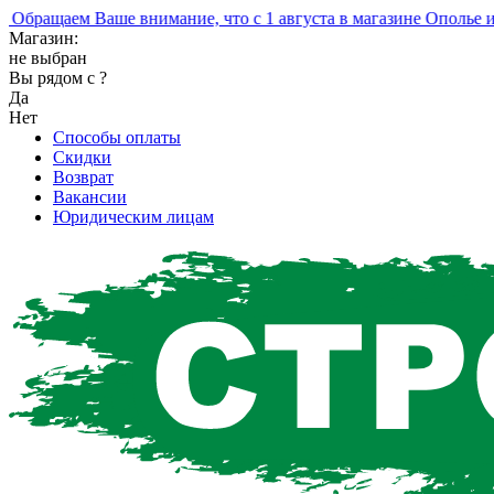
ращаем Ваше внимание, что с 1 августа в магазине Ополье изме
Магазин:
не выбран
Вы рядом с
?
Да
Нет
Способы оплаты
Скидки
Возврат
Вакансии
Юридическим лицам