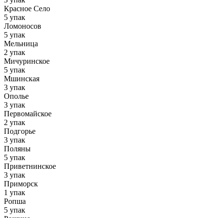
Красное Село
5 упак
Ломоносов
5 упак
Мельница
2 упак
Мичуринское
5 упак
Мшинская
3 упак
Ополье
3 упак
Первомайское
2 упак
Подгорье
3 упак
Поляны
5 упак
Приветнинское
3 упак
Приморск
1 упак
Ропша
5 упак