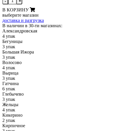
-
+
В КОРЗИНУ
выберите магазин
доставка и разгрузка
В наличии в 30-ти магазинах:
Александровская
4 упак
Бегуницы
3 упак
Большая Ижора
3 упак
Волосово
4 упак
Вырица
3 упак
Гатчина
6 упак
Глебычево
3 упак
Жельцы
4 упак
Кикерино
2 упак
Кирпичное
3 упак