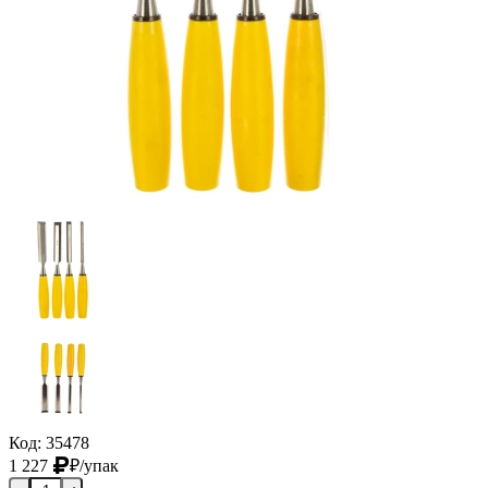
Код: 35478
1 227
₽
/упак