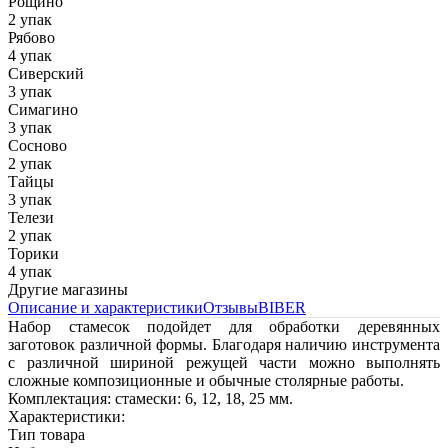
Рощино
2 упак
Рябово
4 упак
Сиверский
3 упак
Симагино
3 упак
Сосново
2 упак
Тайцы
3 упак
Телези
2 упак
Торики
4 упак
Другие магазины
Описание и характеристики
Отзывы
BIBER
Набор стамесок подойдет для обработки деревянных
заготовок различной формы. Благодаря наличию инструмента
с различной шириной режущей части можно выполнять
сложные композиционные и обычные столярные работы.
Комплектация: стамески: 6, 12, 18, 25 мм.
Характеристики:
Тип товара