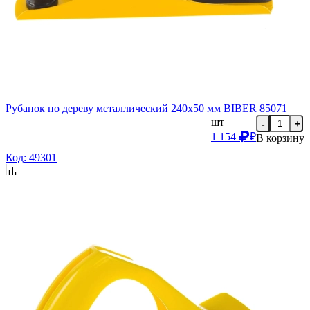
Рубанок по дереву металлический 240х50 мм BIBER 85071
шт
-
+
1 154
₽
В корзину
Код: 49301