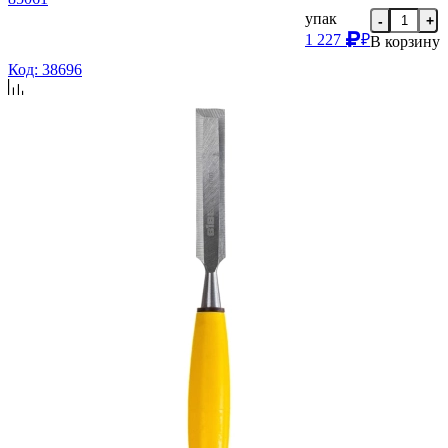
упак
-
+
1 227
₽
В корзину
Код: 38696