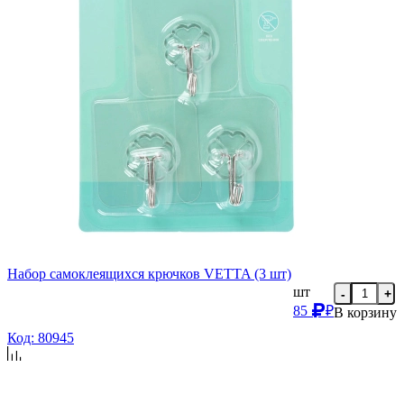
Набор самоклеящихся крючков VETTA (3 шт)
шт
-
+
85
₽
В корзину
Код: 80945