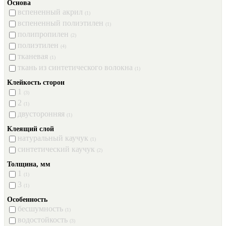
Основа
вспененный акрил
(1)
вспененный полиэтилен
(1)
полипропилен
(2)
полиэтилен
(4)
тканевая
(1)
ткань из синтетического волокна
(1)
Клейкость сторон
1
(3)
2
(1)
двусторонняя
(1)
Клеящий слой
натуральный каучук
(1)
синтетический каучук
(2)
Толщина, мм
1
(1)
3
(1)
Особенность
бесшумность
(1)
водостойкость
(3)