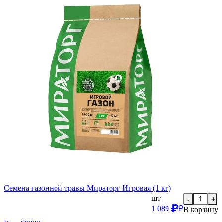
Семена газонной травы Мираторг Игровая (1 кг)
шт
-
+
1 089
₽
В корзину