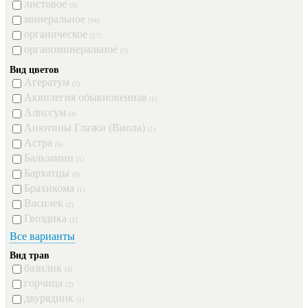
листовое
(3)
минеральное
(94)
органическое
(17)
органоминеральное
(3)
Вид цветов
Агератум
(2)
Аквилегия обыкновенная
(1)
Алиссум
(4)
Анютины Глазки (Виола)
(1)
Астра
(5)
Бальзамин
(1)
Бархатцы
(6)
Брахикома
(1)
Василек
(2)
Гвоздика
(1)
Все варианты
Вид трав
базилик
(3)
горчица
(2)
двурядник
(1)