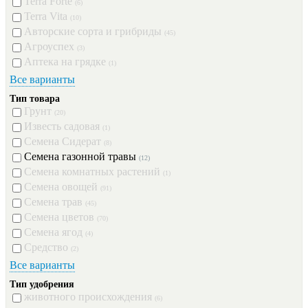
Terra Forte
(6)
Terra Vita
(10)
Авторские сорта и грибриды
(45)
Агроуспех
(3)
Аптека на грядке
(1)
Все варианты
Тип товара
Грунт
(20)
Известь садовая
(1)
Семена Сидерат
(8)
Семена газонной травы
(12)
Семена комнатных растений
(1)
Семена овощей
(91)
Семена трав
(45)
Семена цветов
(70)
Семена ягод
(4)
Средство
(2)
Все варианты
Тип удобрения
животного происхождения
(6)