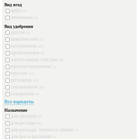
Вид ягод
арбуз
(1)
земляника
(3)
Вид удобрения
другое
(5)
комплексное
(27)
натуральное
(24)
органическое
(8)
питательный субстрат
(6)
пролонгированное
(1)
простое
(15)
регулятор
(10)
специальное
(20)
ускоритель
(5)
Все варианты
Назначение
для орхидей
(2)
для рассады
(4)
для рассады, теплиц и грядок
(1)
для роста растений
(1)