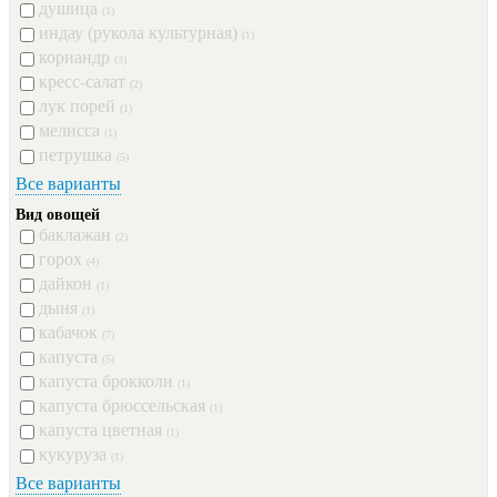
душица
(1)
индау (рукола культурная)
(1)
кориандр
(3)
кресс-салат
(2)
лук порей
(1)
мелисса
(1)
петрушка
(5)
Все варианты
Вид овощей
баклажан
(2)
горох
(4)
дайкон
(1)
дыня
(1)
кабачок
(7)
капуста
(5)
капуста брокколи
(1)
капуста брюссельская
(1)
капуста цветная
(1)
кукуруза
(1)
Все варианты