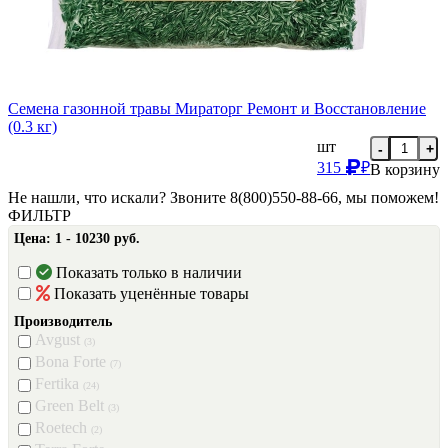
Семена газонной травы Мираторг Ремонт и Восстановление
(0.3 кг)
шт
-
+
315
₽
В корзину
Не нашли, что искали? Звоните 8(800)550-88-66, мы поможем!
ФИЛЬТР
Цена:
1 - 10230 руб.
Показать только в наличии
Показать уценённые товары
Производитель
Avgust
(3)
Bona Forte
(7)
Fertika
(24)
Green Belt
(3)
Roetech
(2)