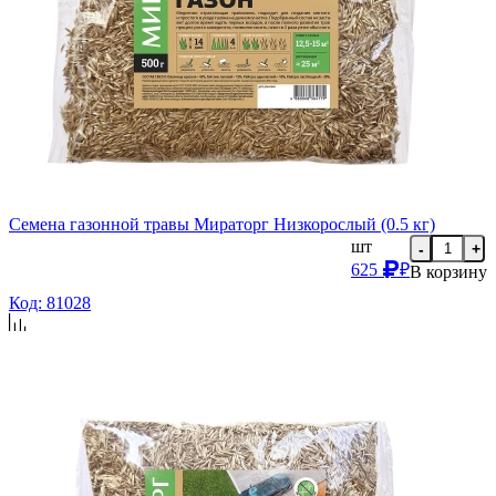
Семена газонной травы Мираторг Низкорослый (0.5 кг)
шт
-
+
625
₽
В корзину
Код: 81028