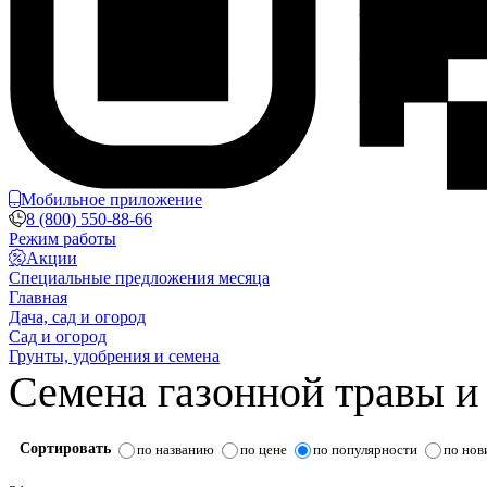
Мобильное приложение
8 (800) 550-88-66
Режим работы
Акции
Специальные предложения месяца
Главная
Дача, сад и огород
Сад и огород
Грунты, удобрения и семена
Семена газонной травы и
Сортировать
по названию
по цене
по популярности
по нов