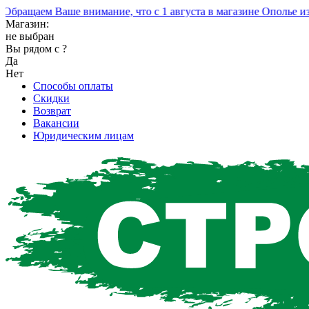
ращаем Ваше внимание, что с 1 августа в магазине Ополье изме
Магазин:
не выбран
Вы рядом с
?
Да
Нет
Способы оплаты
Скидки
Возврат
Вакансии
Юридическим лицам