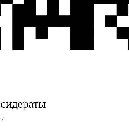
 сидераты
изне