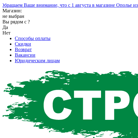
ащаем Ваше внимание, что с 1 августа в магазине Ополье изме
Магазин:
не выбран
Вы рядом с
?
Да
Нет
Способы оплаты
Скидки
Возврат
Вакансии
Юридическим лицам