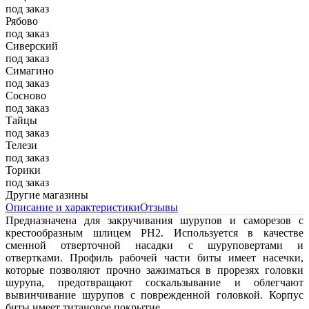
под заказ
Рябово
под заказ
Сиверский
под заказ
Симагино
под заказ
Сосново
под заказ
Тайцы
под заказ
Телези
под заказ
Торики
под заказ
Другие магазины
Описание и характеристики
Отзывы
Предназначена для закручивания шурупов и саморезов с
крестообразным шлицем РH2. Используется в качестве
сменной отверточной насадки с шуруповертами и
отвертками. Профиль рабочей части биты имеет насечки,
которые позволяют прочно зажиматься в прорезях головки
шурупа, предотвращают соскальзывание и облегчают
вывинчивание шурупов с поврежденной головкой. Корпус
биты имеет титановое покрытие.