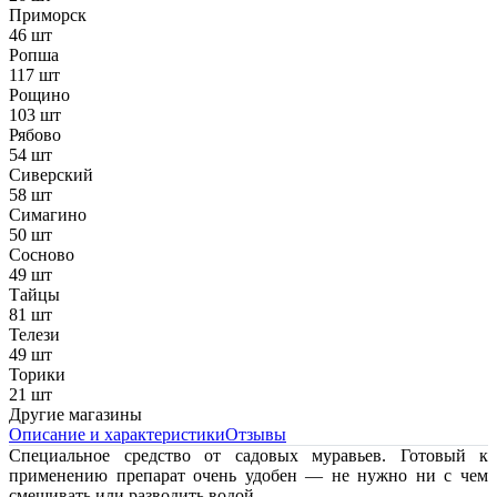
Приморск
46 шт
Ропша
117 шт
Рощино
103 шт
Рябово
54 шт
Сиверский
58 шт
Симагино
50 шт
Сосново
49 шт
Тайцы
81 шт
Телези
49 шт
Торики
21 шт
Другие магазины
Описание и характеристики
Отзывы
Специальное средство от садовых муравьев. Готовый к
применению препарат очень удобен — не нужно ни с чем
смешивать или разводить водой.