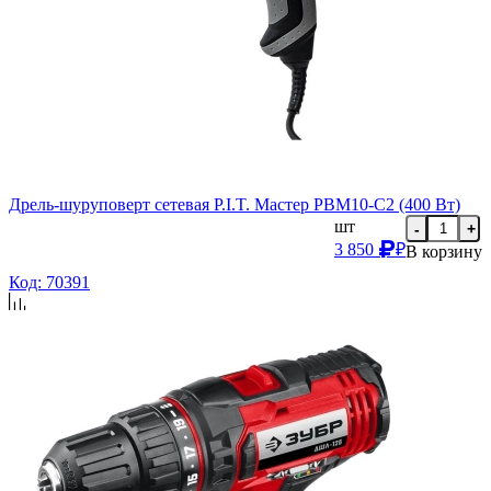
Дрель-шуруповерт сетевая P.I.T. Мастер PBM10-C2 (400 Вт)
шт
-
+
3 850
₽
В корзину
Код: 70391