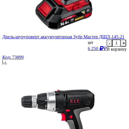
Дрель-шуруповерт аккумуляторная Зубр Мастер ДШЛ-145-21
шт
-
+
6 250
₽
В корзину
Код: 73899