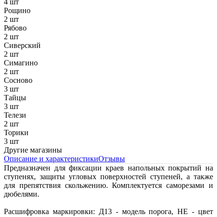
4 шт
Рощино
2 шт
Рябово
2 шт
Сиверский
2 шт
Симагино
2 шт
Сосново
3 шт
Тайцы
3 шт
Телези
2 шт
Торики
3 шт
Другие магазины
Описание и характеристики
Отзывы
Предназначен для фиксации краев напольных покрытий на
ступенях, защиты угловых поверхностей ступеней, а также
для препятствия скольжению. Комплектуется саморезами и
дюбелями.
Расшифровка маркировки: Д13 - модель порога, НЕ - цвет