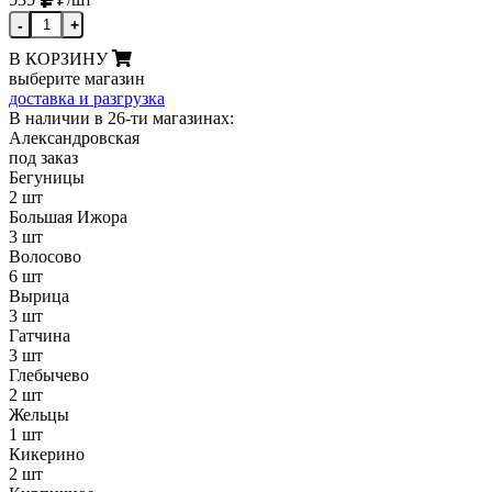
-
+
В КОРЗИНУ
выберите магазин
доставка и разгрузка
В наличии в 26-ти магазинах:
Александровская
под заказ
Бегуницы
2 шт
Большая Ижора
3 шт
Волосово
6 шт
Вырица
3 шт
Гатчина
3 шт
Глебычево
2 шт
Жельцы
1 шт
Кикерино
2 шт