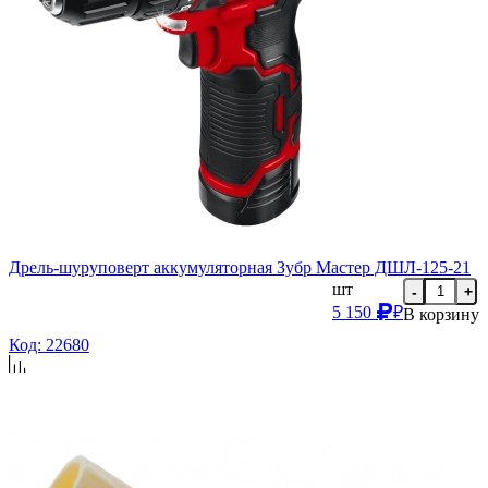
Дрель-шуруповерт аккумуляторная Зубр Мастер ДШЛ-125-21
шт
-
+
5 150
₽
В корзину
Код: 22680