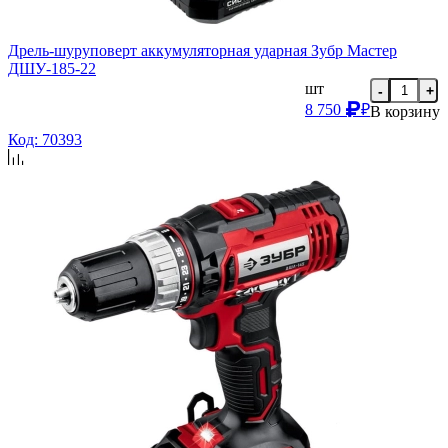
Дрель-шуруповерт аккумуляторная ударная Зубр Мастер
ДШУ-185-22
шт
-
+
8 750
₽
В корзину
Код: 70393