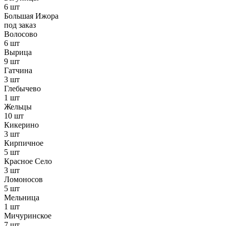
6 шт
Большая Ижора
под заказ
Волосово
6 шт
Вырица
9 шт
Гатчина
3 шт
Глебычево
1 шт
Жельцы
10 шт
Кикерино
3 шт
Кирпичное
5 шт
Красное Село
3 шт
Ломоносов
5 шт
Мельница
1 шт
Мичуринское
7 шт