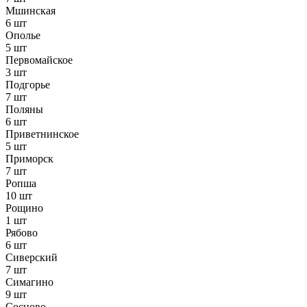
Мшинская
6 шт
Ополье
5 шт
Первомайское
3 шт
Подгорье
7 шт
Поляны
6 шт
Приветнинское
5 шт
Приморск
7 шт
Ропша
10 шт
Рощино
1 шт
Рябово
6 шт
Сиверский
7 шт
Симагино
9 шт
Сосново