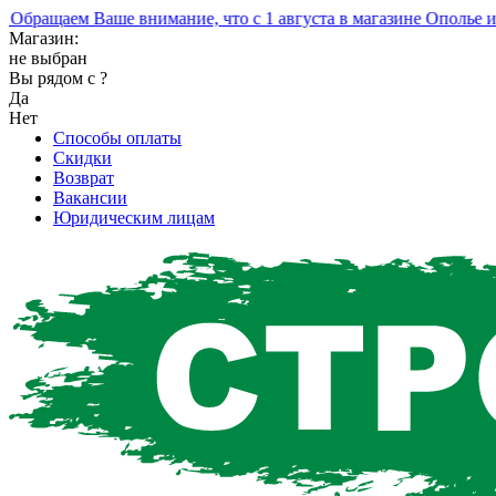
ращаем Ваше внимание, что с 1 августа в магазине Ополье изм
Магазин:
не выбран
Вы рядом с
?
Да
Нет
Способы оплаты
Скидки
Возврат
Вакансии
Юридическим лицам