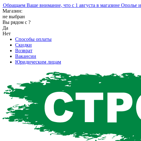
ращаем Ваше внимание, что с 1 августа в магазине Ополье изме
Магазин:
не выбран
Вы рядом с
?
Да
Нет
Способы оплаты
Скидки
Возврат
Вакансии
Юридическим лицам