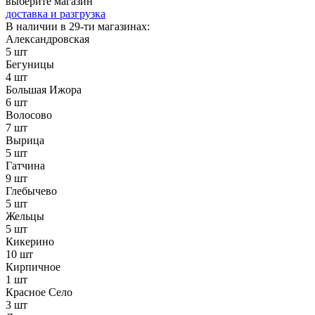
выберите магазин
доставка и разгрузка
В наличии в 29-ти магазинах:
Александровская
5 шт
Бегуницы
4 шт
Большая Ижора
6 шт
Волосово
7 шт
Вырица
5 шт
Гатчина
9 шт
Глебычево
5 шт
Жельцы
5 шт
Кикерино
10 шт
Кирпичное
1 шт
Красное Село
3 шт