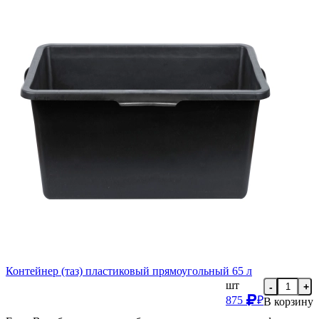
Контейнер (таз) пластиковый прямоугольный 65 л
шт
-
+
875
₽
В корзину