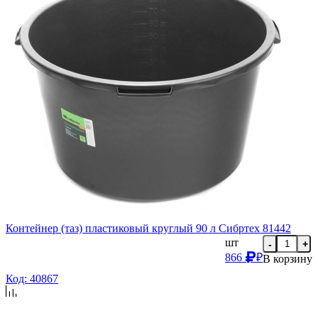
Контейнер (таз) пластиковый круглый 90 л Сибртех 81442
шт
-
+
866
₽
В корзину
Код: 40867