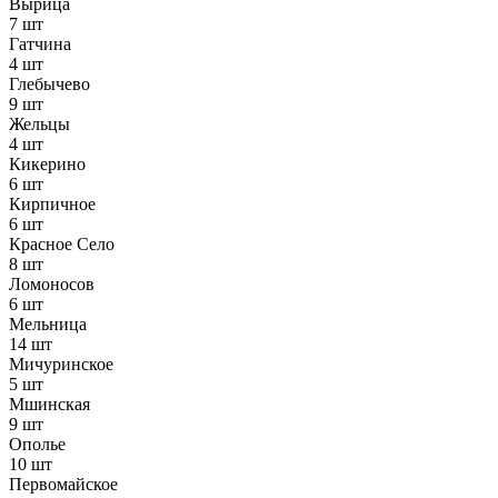
Вырица
7 шт
Гатчина
4 шт
Глебычево
9 шт
Жельцы
4 шт
Кикерино
6 шт
Кирпичное
6 шт
Красное Село
8 шт
Ломоносов
6 шт
Мельница
14 шт
Мичуринское
5 шт
Мшинская
9 шт
Ополье
10 шт
Первомайское