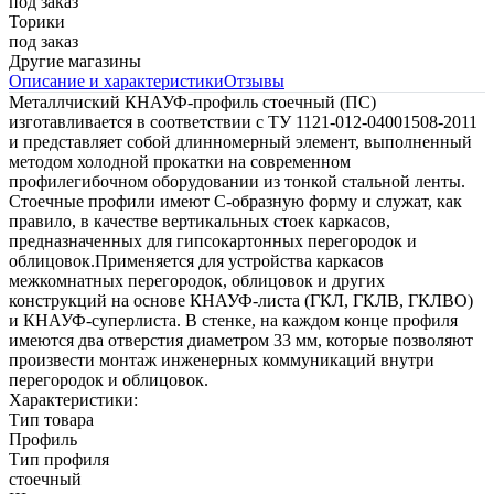
под заказ
Торики
под заказ
Другие магазины
Описание и характеристики
Отзывы
Металлчиский КНАУФ-профиль стоечный (ПС)
изготавливается в соответствии с ТУ 1121-012-0400150
8-2011
и представляет собой длинномерный элемент, выполненный
методом холодной прокатки на современном
профилегибочном оборудовании из тонкой стальной ленты.
Стоечные профили имеют С-образную форму и служат, как
правило, в качестве вертикальных стоек каркасов,
предназначенных для гипсокартонных перегородок и
облицовок.Применяется для устройства каркасов
межкомнатных перегородок, облицовок и других
конструкций на основе КНАУФ-листа (ГКЛ, ГКЛВ, ГКЛВО)
и КНАУФ-суперлиста
.
В стенке, на каждом конце профиля
имеются два отверстия диаметром 33 мм, которые позволяют
произвести монтаж инженерных коммуникаций внутри
перегородок и облицовок.
Характеристики:
Тип товара
Профиль
Тип профиля
стоечный