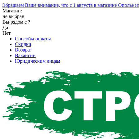
ащаем Ваше внимание, что с 1 августа в магазине Ополье изме
Магазин:
не выбран
Вы рядом с
?
Да
Нет
Способы оплаты
Скидки
Возврат
Вакансии
Юридическим лицам