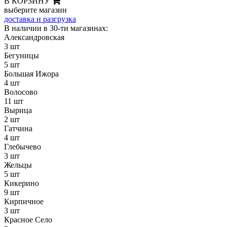
В КОРЗИНУ
выберите магазин
доставка и разгрузка
В наличии в 30-ти магазинах:
Александровская
3 шт
Бегуницы
5 шт
Большая Ижора
4 шт
Волосово
11 шт
Вырица
2 шт
Гатчина
4 шт
Глебычево
3 шт
Жельцы
5 шт
Кикерино
9 шт
Кирпичное
3 шт
Красное Село