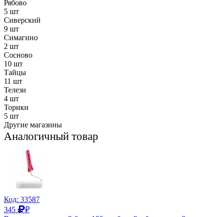
Рябово
5 шт
Сиверский
9 шт
Симагино
2 шт
Сосново
10 шт
Тайцы
11 шт
Телези
4 шт
Торики
5 шт
Другие магазины
Аналогичный товар
Код: 33587
345
₽