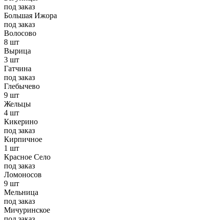
под заказ
Большая Ижора
под заказ
Волосово
8 шт
Вырица
3 шт
Гатчина
под заказ
Глебычево
9 шт
Жельцы
4 шт
Кикерино
под заказ
Кирпичное
1 шт
Красное Село
под заказ
Ломоносов
9 шт
Мельница
под заказ
Мичуринское
под заказ