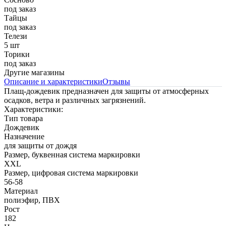
под заказ
Тайцы
под заказ
Телези
5 шт
Торики
под заказ
Другие магазины
Описание и характеристики
Отзывы
Плащ-дождевик предназначен для защиты от атмосферных
осадков, ветра и различных загрязнений.
Характеристики:
Тип товара
Дождевик
Назначение
для защиты от дождя
Размер, буквенная система маркировки
ХХL
Размер, цифровая система маркировки
56-58
Материал
полиэфир, ПВХ
Рост
182