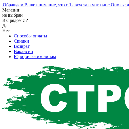
ращаем Ваше внимание, что с 1 августа в магазине Ополье изм
Магазин:
не выбран
Вы рядом с
?
Да
Нет
Способы оплаты
Скидки
Возврат
Вакансии
Юридическим лицам