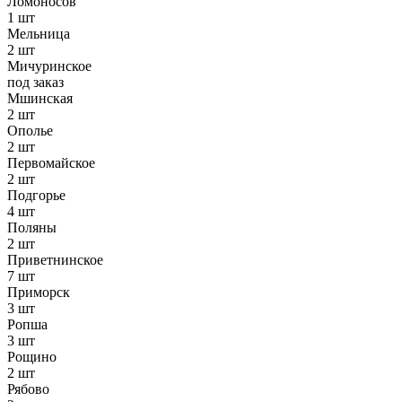
Ломоносов
1 шт
Мельница
2 шт
Мичуринское
под заказ
Мшинская
2 шт
Ополье
2 шт
Первомайское
2 шт
Подгорье
4 шт
Поляны
2 шт
Приветнинское
7 шт
Приморск
3 шт
Ропша
3 шт
Рощино
2 шт
Рябово