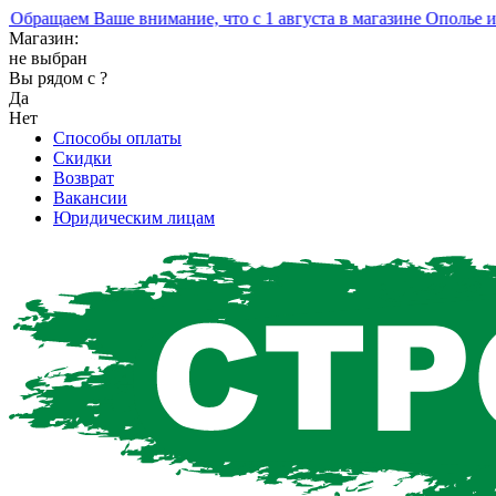
ращаем Ваше внимание, что с 1 августа в магазине Ополье изм
Магазин:
не выбран
Вы рядом с
?
Да
Нет
Способы оплаты
Скидки
Возврат
Вакансии
Юридическим лицам