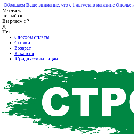
ращаем Ваше внимание, что с 1 августа в магазине Ополье изм
Магазин:
не выбран
Вы рядом с
?
Да
Нет
Способы оплаты
Скидки
Возврат
Вакансии
Юридическим лицам