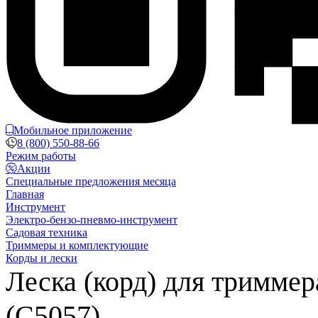
Мобильное приложение
8 (800) 550-88-66
Режим работы
Акции
Специальные предложения месяца
Главная
Инструмент
Электро-бензо-пневмо-инструмент
Садовая техника
Триммеры и комплектующие
Корды и лески
Леска (корд) для триммер
(C5057)