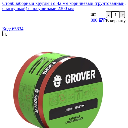
Столб заборный круглый d-42 мм коричневый (грунтованный,
с заглушкой) с проушинами 2300 мм
шт
-
+
800
₽
В корзину
Код: 65834