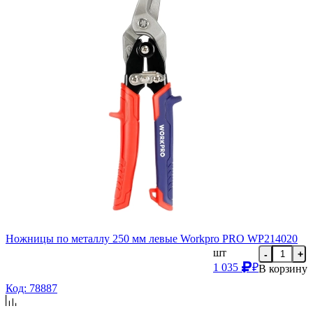
Ножницы по металлу 250 мм левые Workpro PRO WP214020
шт
-
+
1 035
₽
В корзину
Код: 78887