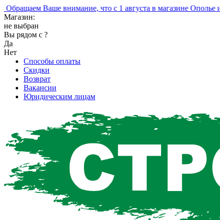
ращаем Ваше внимание, что с 1 августа в магазине Ополье изм
Магазин:
не выбран
Вы рядом с
?
Да
Нет
Способы оплаты
Скидки
Возврат
Вакансии
Юридическим лицам