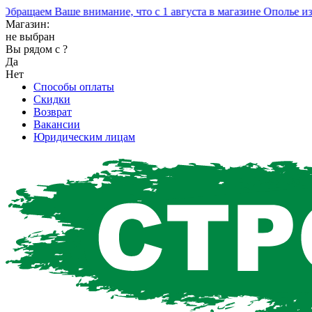
ащаем Ваше внимание, что с 1 августа в магазине Ополье изме
Магазин:
не выбран
Вы рядом с
?
Да
Нет
Способы оплаты
Скидки
Возврат
Вакансии
Юридическим лицам