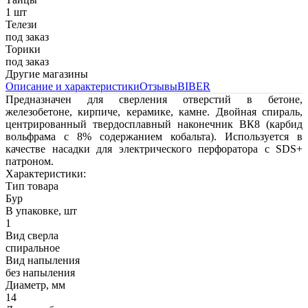
1 шт
Телези
под заказ
Торики
под заказ
Другие магазины
Описание и характеристики
Отзывы
BIBER
Предназначен для сверления отверстий в бетоне,
железобетоне, кирпиче, керамике, камне. Двойная спираль,
центрированный твердосплавный наконечник ВК8 (карбид
вольфрама с 8% содержанием кобальта). Используется в
качестве насадки для электрического перфоратора с SDS+
патроном.
Характеристики:
Тип товара
Бур
В упаковке, шт
1
Вид сверла
спиральное
Вид напыления
без напыления
Диаметр, мм
14