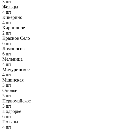
3 шт
Жельцы
4 шт
Кикерино
4 шт
Кирпичное
2 шт
Красное Село
6 шт
Ломоносов
6 шт
Мельница
4 шт
Мичуринское
4 шт
Мшинская
3 шт
Ополье
5 шт
Первомайское
3 шт
Подгорье
6 шт
Поляны
4 шт