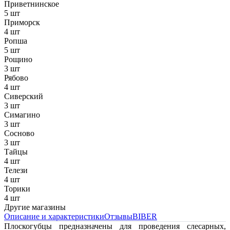
Приветнинское
5 шт
Приморск
4 шт
Ропша
5 шт
Рощино
3 шт
Рябово
4 шт
Сиверский
3 шт
Симагино
3 шт
Сосново
3 шт
Тайцы
4 шт
Телези
4 шт
Торики
4 шт
Другие магазины
Описание и характеристики
Отзывы
BIBER
Плоскогубцы предназначены для проведения слесарных,