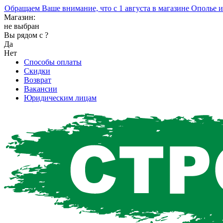
ращаем Ваше внимание, что с 1 августа в магазине Ополье изм
Магазин:
не выбран
Вы рядом с
?
Да
Нет
Способы оплаты
Скидки
Возврат
Вакансии
Юридическим лицам