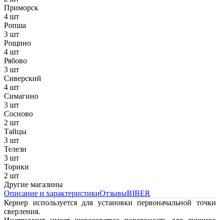
Приморск
4 шт
Ропша
3 шт
Рощино
4 шт
Рябово
3 шт
Сиверский
4 шт
Симагино
3 шт
Сосново
2 шт
Тайцы
3 шт
Телези
3 шт
Торики
2 шт
Другие магазины
Описание и характеристики
Отзывы
BIBER
Кернер используется для установки первоначальной точки
сверления.