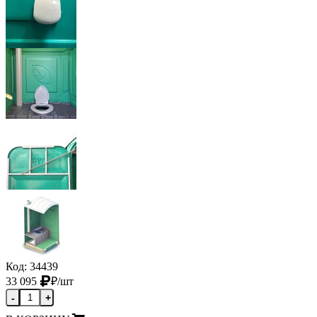
Код: 34439
33 095
₽
/шт
-
+