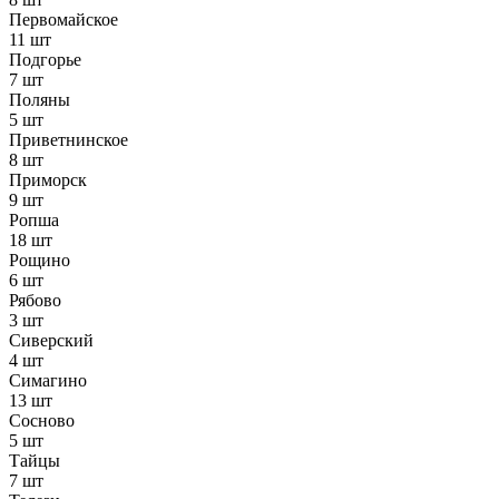
Первомайское
11 шт
Подгорье
7 шт
Поляны
5 шт
Приветнинское
8 шт
Приморск
9 шт
Ропша
18 шт
Рощино
6 шт
Рябово
3 шт
Сиверский
4 шт
Симагино
13 шт
Сосново
5 шт
Тайцы
7 шт