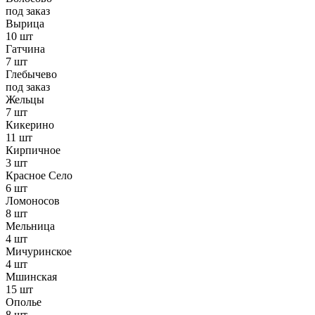
под заказ
Вырица
10 шт
Гатчина
7 шт
Глебычево
под заказ
Жельцы
7 шт
Кикерино
11 шт
Кирпичное
3 шт
Красное Село
6 шт
Ломоносов
8 шт
Мельница
4 шт
Мичуринское
4 шт
Мшинская
15 шт
Ополье
8 шт