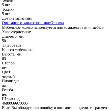
Телези
5 шт
Торики
5 шт
Другие магазины
Описание и характеристики
Отзывы
Мебельное колесо используется для комплектования мебели.
Характеристики:
Диаметр, мм
50
Тип товара
Колесо мебельное
Высота, мм
65
Стопор
нет
Цвет
черный
Площадка
да
Резьба
нет
Штрихкод
4680039970305
Если Вы обнаружили ошибку в описании, выделите фрагмент