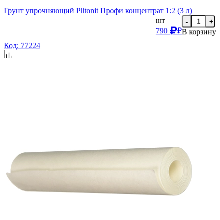
Грунт упрочняющий Plitonit Профи концентрат 1:2 (3 л)
шт
-
+
790
₽
В корзину
Код: 77224