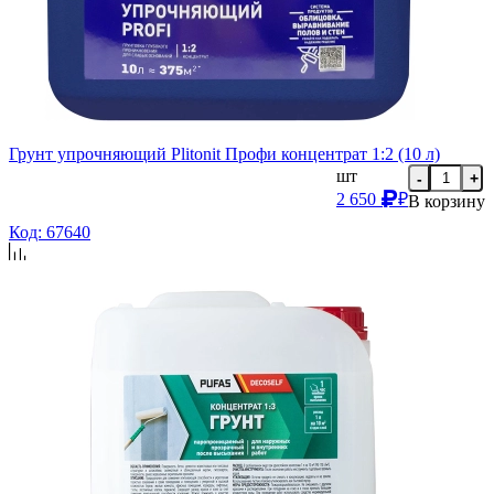
Грунт упрочняющий Plitonit Профи концентрат 1:2 (10 л)
шт
-
+
2 650
₽
В корзину
Код: 67640