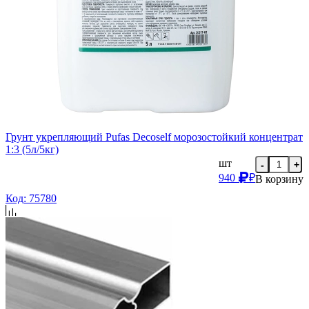
Грунт укрепляющий Pufas Decoself морозостойкий концентрат
1:3 (5л/5кг)
шт
-
+
940
₽
В корзину
Код: 75780