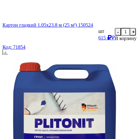
Картон гладкий 1.05х23.8 м (25 м²) 150524
шт
-
+
615
₽
В корзину
Код: 71854