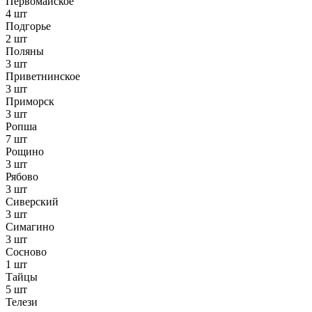
Первомайское
4 шт
Подгорье
2 шт
Поляны
3 шт
Приветнинское
3 шт
Приморск
3 шт
Ропша
7 шт
Рощино
3 шт
Рябово
3 шт
Сиверский
3 шт
Симагино
3 шт
Сосново
1 шт
Тайцы
5 шт
Телези