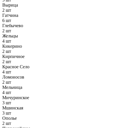
Вырица
2 шт
Гатчина
6 шт
Глебычево
2 шт
Жельцы
4 шт
Кикерино
2 шт
Кирпичное
2 шт
Красное Село
4 шт
Ломоносов
2 шт
Мельница
4 шт
Мичуринское
3 шт
Мшинская
3 шт
Ополье
2 шт